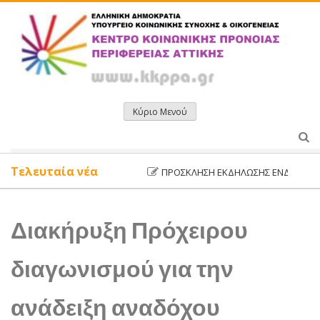
Μετάβαση
σε
περιεχόμενο
Κύριο Μενού
Τελευταία νέα
ΠΡΌΣΚΛΗΣΗ ΕΚΔΉΛΩΣΗΣ ΕΝΔΙΑΦΈΡΟΝΤΟΣ
Διακήρυξη Πρόχειρου
διαγωνισμού για την
ανάδειξη αναδόχου