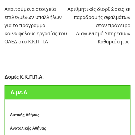
Απαιτούμενα στοιχεία
Αριθμητικές διορθώσεις εκ
Πλοήγηση
επιλεγμένων υπαλλήλων
παραδρομής σφαλμάτων
άρθρων
για το πρόγραμμα
στον πρόχειρο
κοινωφελούς εργασίας του
Διαγωνισμό Υπηρεσιών
ΟΑΕΔ στο Κ.Κ.Π.Π.Α
Καθαριότητας.
Δομές Κ.Κ.Π.Π.Α.
Α.με.Α
Δυτικής Αθήνας
Ανατολικής Αθήνας