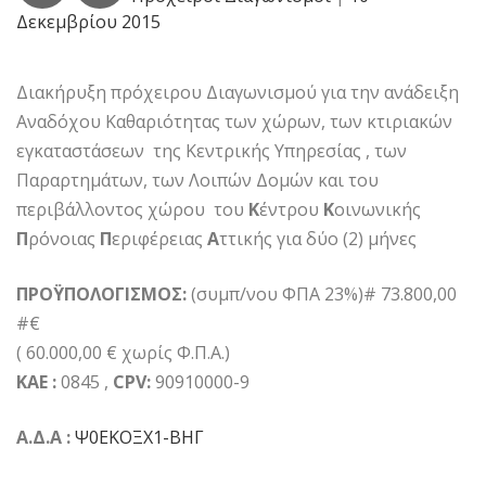
Δεκεμβρίου 2015
Διακήρυξη πρόχειρου Διαγωνισμού για την ανάδειξη
Αναδόχου Καθαριότητας των χώρων, των κτιριακών
εγκαταστάσεων της Κεντρικής Υπηρεσίας , των
Παραρτημάτων, των Λοιπών Δομών και του
περιβάλλοντος χώρου του
Κ
έντρου
Κ
οινωνικής
Π
ρόνοιας
Π
εριφέρειας
Α
ττικής για δύο (2) μήνες
ΠΡΟΫΠΟΛΟΓΙΣΜΟΣ:
(συμπ/νου ΦΠΑ 23%)# 73.800,00
#€
( 60.000,00 € χωρίς Φ.Π.Α.)
ΚΑΕ
:
0845 ,
CPV:
90910000-9
Α.Δ.Α :
Ψ0ΕΚΟΞΧ1-ΒΗΓ