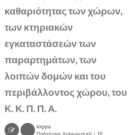
καθαριότητας των χώρων,
των κτηριακών
εγκαταστάσεών των
παραρτημάτων, των
λοιπών δομών και του
περιβάλλοντος χώρου, του
Κ. Κ. Π. Π. Α.
kkppa
Πρόχειροι Διαγωνισμοί
|
10