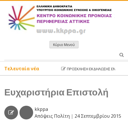
Μετάβαση
σε
περιεχόμενο
Κύριο Μενού
Τελευταία νέα
ΠΡΌΣΚΛΗΣΗ ΕΚΔΉΛΩΣΗΣ ΕΝΔΙΑΦΈΡΟΝΤ
Ευχαριστήρια Επιστολή
kkppa
Απόψεις Πολίτη
|
24 Σεπτεμβρίου 2015