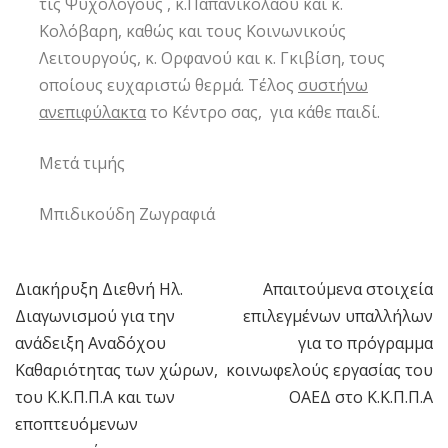
τις Ψυχολόγους , κ.Παπανικολάου και κ.
Κολόβαρη, καθώς και τους Κοινωνικούς
Λειτουργούς, κ. Ορφανού και κ. Γκιβίση, τους
οποίους ευχαριστώ θερμά. Τέλος
συστήνω
ανεπιφύλακτα
το Κέντρο σας, για κάθε παιδί.
Μετά τιμής
Μπιδικούδη Ζωγραφιά
Διακήρυξη Διεθνή Ηλ.
Απαιτούμενα στοιχεία
Πλοήγηση
Διαγωνισμού για την
επιλεγμένων υπαλλήλων
άρθρων
ανάδειξη Αναδόχου
για το πρόγραμμα
Καθαριότητας των χώρων,
κοινωφελούς εργασίας του
του Κ.Κ.Π.Π.Α και των
ΟΑΕΔ στο Κ.Κ.Π.Π.Α
εποπτευόμενων