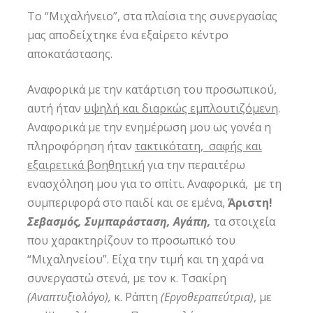
Το “Μιχαλήνειο”, στα πλαίσια της συνεργασίας
μας αποδείχτηκε ένα εξαίρετο κέντρο
αποκατάστασης.
Αναφορικά με την κατάρτιση του προσωπικού,
αυτή ήταν
υψηλή και διαρκώς εμπλουτιζόμενη
.
Αναφορικά με την ενημέρωση μου ως γονέα η
πληροφόρηση ήταν
τακτικότατη, σαφής και
εξαιρετικά βοηθητική
για την περαιτέρω
ενασχόληση μου για το σπίτι. Αναφορικά, με τη
συμπεριφορά στο παιδί και σε εμένα,
Άριστη!
Σεβασμός, Συμπαράσταση, Αγάπη,
τα στοιχεία
που χαρακτηρίζουν το προσωπικό του
“Μιχαληνείου”. Είχα την τιμή και τη χαρά να
συνεργαστώ στενά, με τον κ. Τσακίρη
(Αναπτυξιολόγο),
κ. Ράπτη
(Εργοθεραπεύτρια)
, με