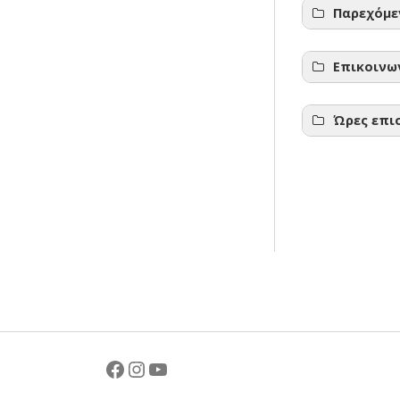
Παρεχόμε
Επικοινω
Ταχ. Δ
Ώρες επι
Γραφεί
Κοινω
Ψυχολ
Facebook
Instagram
YouTube