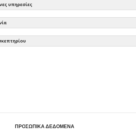
νες υπηρεσίες
νία
ιεύθυνση:
info_paapv@0261.syzefxis.gov.gr
σκεπτηρίου
ο Διευθυντή:
νική Υπηρεσία:
ογική Υπηρεσία:
ΠΡΟΣΩΠΙΚΑ ΔΕΔΟΜΕΝΑ