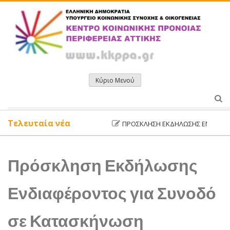
Μετάβαση
σε
περιεχόμενο
Κύριο Μενού
Τελευταία νέα
ΠΡΌΣΚΛΗΣΗ ΕΚΔΉΛΩΣΗΣ ΕΝΔΙΑΦΈΡΟΝΤ
Πρόσκληση Εκδήλωσης
Ενδιαφέροντος για Συνοδό
σε Κατασκήνωση