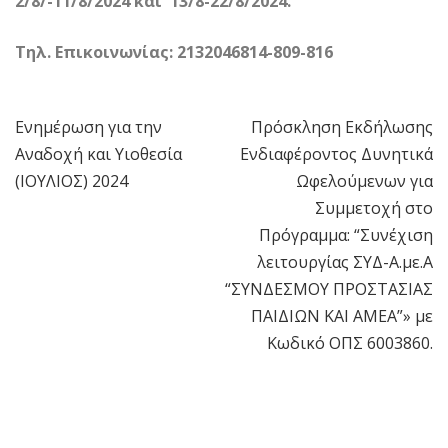
2/8/-11/8/2024 και 13/8-22/8/2024.
Τηλ. Επικοινωνίας: 2132046814-809-816
Ενημέρωση για την
Πρόσκληση Εκδήλωσης
Πλοήγηση
Αναδοχή και Υιοθεσία
Ενδιαφέροντος Δυνητικά
άρθρων
(ΙΟΥΛΙΟΣ) 2024
Ωφελούμενων για
Συμμετοχή στο
Πρόγραμμα: “Συνέχιση
λειτουργίας ΣΥΔ-Α.με.Α
“ΣΥΝΔΕΣΜΟY ΠΡΟΣΤΑΣΙΑΣ
ΠΑΙΔΙΩΝ ΚΑΙ ΑΜΕΑ”» με
Κωδικό ΟΠΣ 6003860.