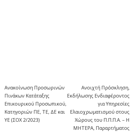
Ανακοίνωση Προσωρινών
Ανοιχτή Πρόσκληση,
Πλοήγηση
Πινάκων Κατάταξης
Εκδήλωσης Ενδιαφέροντος
άρθρων
Επικουρικού Προσωπικού,
για Υπηρεσίες
Κατηγοριών ΠΕ, ΤΕ, ΔΕ και
Ελαιοχρωματισμού στους
ΥΕ (ΣΟΧ 2/2023)
Χώρους του Π.Π.Π.Α. – Η
ΜΗΤΕΡΑ, Παραρτήματος