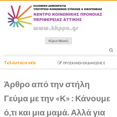
Μετάβαση
σε
περιεχόμενο
Κύριο Μενού
Τελευταία νέα
ΠΡΌΣΚΛΗΣΗ ΕΚΔΉΛΩΣΗΣ ΕΝΔΙΑΦΈΡΟΝ
Άρθρο από την στήλη
Γεύμα με την «Κ» : Κάνουμε
ό,τι και μια μαμά. Αλλά για