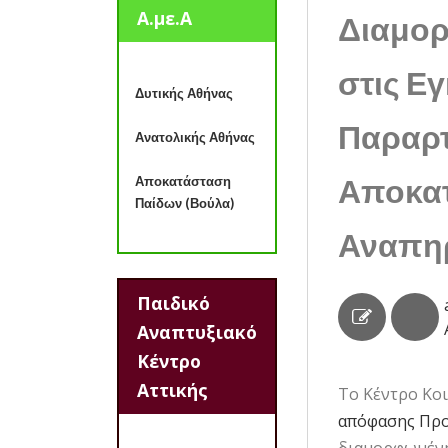
Α.με.Α
Διαμορ
στις Ε
Δυτικής Αθήνας
Παραρτ
Ανατολικής Αθήνας
Αποκατ
Αποκατάσταση
Παίδων (Βούλα)
Αναπη
Παιδικό
Αναπτυξιακό
Κέντρο
Αττικής
Το Κέντρο Κοι
απόφασης Πρ