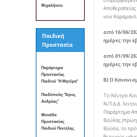
διαμορφωμένης
Μιχαλήνειο
Αποθεραπείας 
νου Καραμανλή
από 16/06/202
Παιδική
ημέρες την ε
Προστασία
από 01/09/202
ημέρες την ε
Παράρτημα
Προστασίας
Β)
Ο Κανονισμ
Παιδιού “Η Μητέρα”
Παιδόπολη “Άγιος
Το Κέντρο Κοι
Ανδρέας”
Ν.Π.Δ.Δ. λειτ
Παράρτημα Απ
Μονάδα
Βούλας (πρώη
Προστασίας
Βούλα, το πρό
Παιδιού Πεντέλης
θερινούς μήνε