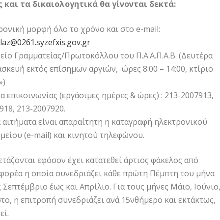
ις και τα δικαιολογητικά θα γίνονται δεκτά:
ρονική μορφή όλο το χρόνο και στο e-mail:
laz@0261.syzefxis.gov.gr
είο Γραμματείας/Πρωτοκόλλου του Π.Α.Α.Π.Α.Β. (Δευτέρα
σκευή εκτός επίσημων αργιών, ώρες 8:00 – 14:00, κτίριο
»)
 επικοινωνίας (εργάσιμες ημέρες & ώρες) : 213-2007913,
918, 213-2007920.
α αιτήματα είναι απαραίτητη η καταγραφή ηλεκτρονικού
είου (e-mail) και κινητού τηλεφώνου.
ξετάζονται εφόσον έχει κατατεθεί άρτιος φάκελος από
φορέα η οποία συνεδριάζει κάθε πρώτη Πέμπτη του μήνα
ς Σεπτέμβριο έως και Απρίλιο. Για τους μήνες Μάιο, Ιούνιο
το, η επιτροπή συνεδριάζει ανά 15νθήμερο και εκτάκτως,
εί.