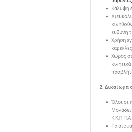
παραλίας
Κάλυψη ε
Διευκόλυ
κινηθούν
ευθύνη τ
Χρήση εγ
καρέκλες
Χώρος στ
κινητικά
προβλήτ
2. Δικαίωμα
Όλοι οι 
Μονάδες 
Κ.Κ.Π.Π.Α.
Τα άτομα