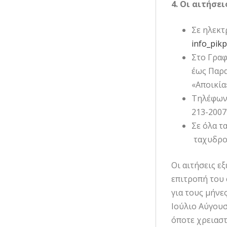
4. Οι αιτήσε
Σε ηλεκτ
info_pikp
Στο Γραφ
έως Παρα
«Αποικία
Τηλέφωνα
213-2007
Σε όλα τ
ταχυδρομ
Οι αιτήσεις ε
επιτροπή του 
για τους μήνε
Ιούλιο Αύγουσ
όποτε χρειαστ