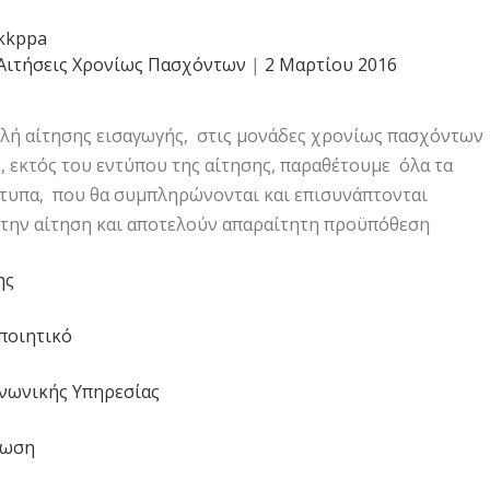
kkppa
Αιτήσεις Χρονίως Πασχόντων
|
2 Μαρτίου 2016
ολή αίτησης εισαγωγής, στις μονάδες χρονίως πασχόντων
, εκτός του εντύπου της αίτησης, παραθέτουμε όλα τα
ντυπα, που θα συμπληρώνονται και επισυνάπτονται
 την αίτηση και αποτελούν απαραίτητη προϋπόθεση
ης
ποιητικό
νωνικής Υπηρεσίας
λωση