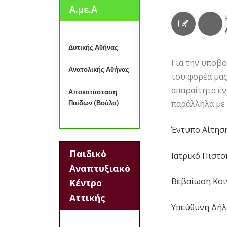
Α.με.Α
Δυτικής Αθήνας
Για την υποβ
Ανατολικής Αθήνας
του φορέα μας
απαραίτητα έ
Αποκατάσταση
παράλληλα με
Παίδων (Βούλα)
Έντυπο Αίτησ
Παιδικό
Ιατρικό Πιστο
Αναπτυξιακό
Βεβαίωση Κοι
Κέντρο
Αττικής
Υπεύθυνη Δή