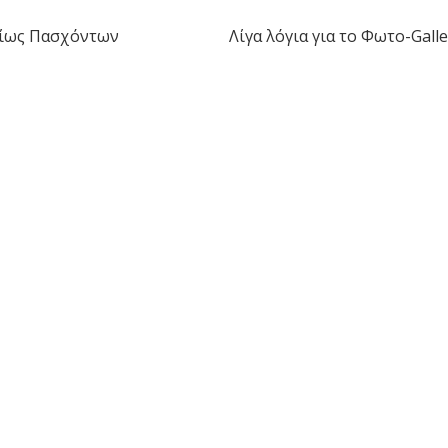
νίως Πασχόντων
Λίγα λόγια για το Φωτο-Galle
η