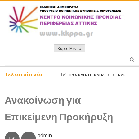
Μετάβαση
σε
περιεχόμενο
Κύριο Μενού
Τελευταία νέα
ΠΡΌΣΚΛΗΣΗ ΕΚΔΉΛΩΣΗΣ ΕΝΔΙΑΦΈΡΟΝΤΟΣ
Ανακοίνωση για
Επικείμενη Προκήρυξη
admin