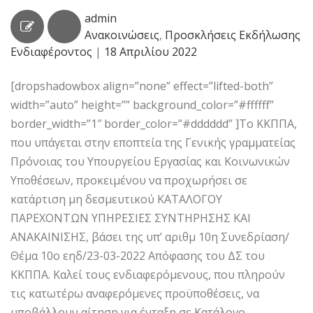
admin
Ανακοινώσεις
,
Προσκλήσεις Εκδήλωσης
Ενδιαφέροντος
|
18 Απριλίου 2022
[dropshadowbox align=”none” effect=”lifted-both”
width=”auto” height=”” background_color=”#ffffff”
border_width=”1″ border_color=”#dddddd” ]Το ΚΚΠΠΑ,
που υπάγεται στην εποπτεία της Γενικής γραμματείας
Πρόνοιας του Υπουργείου Εργασίας και Κοινωνικών
Υποθέσεων, προκειμένου να προχωρήσει σε
κατάρτιση μη δεσμευτικού ΚΑΤΑΛΟΓΟΥ
ΠΑΡΕΧΟΝΤΩΝ ΥΠΗΡΕΣΙΕΣ ΣΥΝΤΗΡΗΣΗΣ ΚΑΙ
ΑΝΑΚΑΙΝΙΣΗΣ, βάσει της υπ’ αριθμ 10η Συνεδρίαση/
Θέμα 10ο εηδ/23-03-2022 Απόφασης του ΔΣ του
ΚΚΠΠΑ. Καλεί τους ενδιαφερόμενους, που πληρούν
τις κατωτέρω αναφερόμενες προϋποθέσεις, να
υποβάλλουν αίτηση για ένταξη σε Κατάλογο