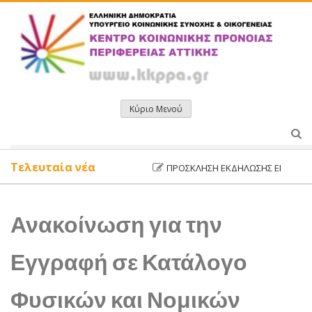
Μετάβαση
σε
περιεχόμενο
Κύριο Μενού
Τελευταία νέα
ΠΡΌΣΚΛΗΣΗ ΕΚΔΉΛΩΣΗΣ ΕΝΔΙΑΦΈΡΟΝΤ
Ανακοίνωση για την
Εγγραφή σε Κατάλογο
Φυσικών και Νομικών