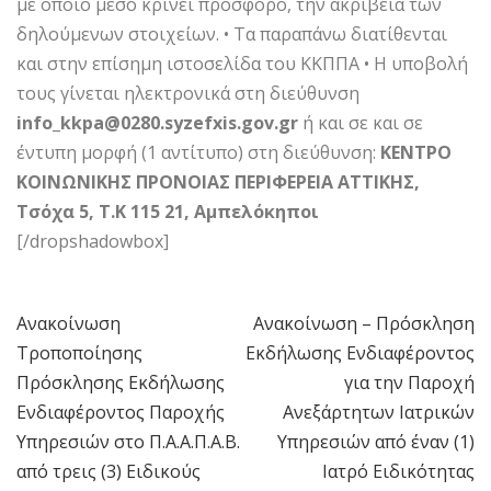
με όποιο μέσο κρίνει πρόσφορο, την ακρίβεια των
δηλούμενων στοιχείων. • Τα παραπάνω διατίθενται
και στην επίσημη ιστοσελίδα του ΚΚΠΠΑ • Η υποβολή
τους γίνεται ηλεκτρονικά στη διεύθυνση
info_kkpa@0280.syzefxis.gov.gr
ή και σε και σε
έντυπη μορφή (1 αντίτυπο) στη διεύθυνση:
ΚΕΝΤΡΟ
ΚΟΙΝΩΝΙΚΗΣ ΠΡΟΝΟΙΑΣ ΠΕΡΙΦΕΡΕΙΑ ΑΤΤΙΚΗΣ,
Τσόχα 5, Τ.Κ 115 21, Αμπελόκηποι
[/dropshadowbox]
Ανακοίνωση
Ανακοίνωση – Πρόσκληση
Πλοήγηση
Τροποποίησης
Εκδήλωσης Ενδιαφέροντος
άρθρων
Πρόσκλησης Εκδήλωσης
για την Παροχή
Ενδιαφέροντος Παροχής
Ανεξάρτητων Ιατρικών
Υπηρεσιών στο Π.Α.Α.Π.Α.Β.
Υπηρεσιών από έναν (1)
από τρεις (3) Ειδικούς
Ιατρό Ειδικότητας