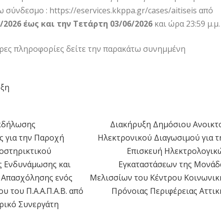
σύνδεσμο : https://eservices.kkppa.gr/cases/aitiseis από
/2026
έως και την Τετάρτη 03/06/2026
και ώρα 23:59 μ.μ.
ερες πληροφορίες δείτε την παρακάτω συνημμένη
ξη
κδήλωσης
Διακήρυξη Δημόσιου Ανοικτ
η
ς για την Παροχή
Ηλεκτρονικού Διαγωσιμού για τ
οστηρικτικού
Επισκευή Ηλεκτρολογικ
 Ενδυνάμωσης και
Εγκαταστάσεων της Μονάδ
 Απασχόλησης ενός
Μελισσίων του Κέντρου Κοινωνικ
υ του Π.Α.Α.Π.Α.Β. από
Πρόνοιας Περιφέρειας Αττικ
ερικό Συνεργάτη