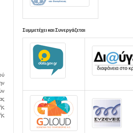
Συμμετέχει και Συνεργάζεται
ού
ην
ών
ας
ής
ής