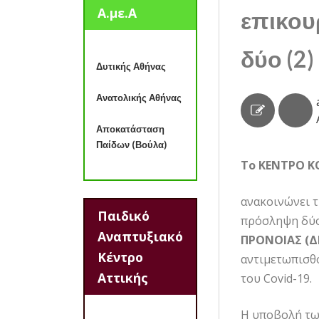
Α.με.Α
επικου
δύο (2
Δυτικής Αθήνας
Ανατολικής Αθήνας
Αποκατάσταση
Παίδων (Βούλα)
Το ΚΕΝΤΡΟ Κ
ανακοινώνει 
Παιδικό
πρόσληψη δύο
Αναπτυξιακό
ΠΡΟΝΟΙΑΣ (
Κέντρο
αντιμετωπισθο
Αττικής
του Covid-19.
Η υποβολή των