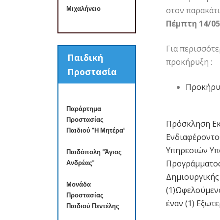
Μιχαλήνειο
στoν παρακάτω 
Πέμπτη
14/05
Για περισσότ
Παιδική
προκήρυξη :
Προστασία
Προκήρυ
Παράρτημα
Προστασίας
Πρόσκληση Ε
Πλοήγησ
Παιδιού “Η Μητέρα”
Ενδιαφέροντο
άρθρων
Υπηρεσιών Υπ
Παιδόπολη “Άγιος
Προγράμματος
Ανδρέας”
Δημιουργικής
Μονάδα
(1)Ωφελούμενο
Προστασίας
έναν (1) Εξωτ
Παιδιού Πεντέλης