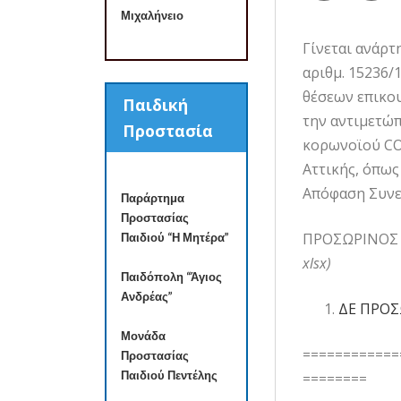
Μιχαλήνειο
Γίνεται ανάρ
αριθμ. 15236/
θέσεων επικο
Παιδική
την αντιμετώπ
Προστασία
κορωνοϊού CO
Αττικής, όπως
Απόφαση Συνεδ
Παράρτημα
Προστασίας
ΠΡΟΣΩΡΙΝΟΣ
Παιδιού “Η Μητέρα”
xlsx)
Παιδόπολη “Άγιος
Ανδρέας”
ΔΕ ΠΡΟΣ
Μονάδα
============
Προστασίας
Παιδιού Πεντέλης
========