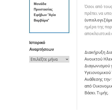
Μονάδα
Όσοι από του
Προστασίας
πρέπει να υπο
Εφήβων “Αγία
(υπολογιζόμ
Βαρβάρα”
ημέρα της παρ
αποκλειστικά
Ιστορικό
Αναρτήσεων
Διακήρυξη Δι
Πλοήγησ
Ιστορικό
Ανοικτού Ηλε
άρθρων
Αναρτήσεων
Διαγωνισμού 
Υγειονομικού 
Ανάθεσης την
από Οικονομι
Βάσει Τιμής.