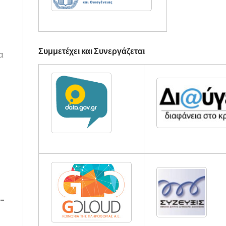
Συμμετέχει και Συνεργάζεται
α
=