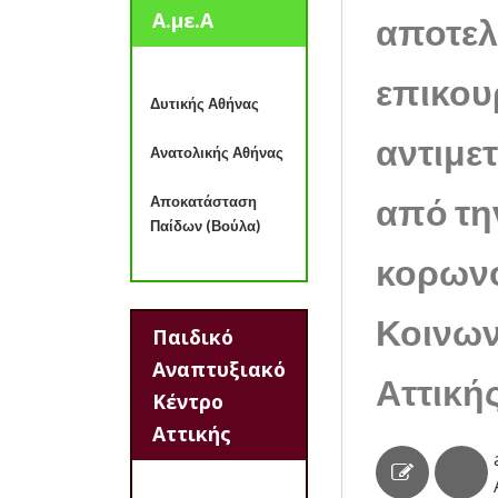
Α.με.Α
αποτε
επικου
Δυτικής Αθήνας
αντιμε
Ανατολικής Αθήνας
από τη
Αποκατάσταση
Παίδων (Βούλα)
κορωνο
Κοινων
Παιδικό
Αναπτυξιακό
Αττική
Κέντρο
Αττικής