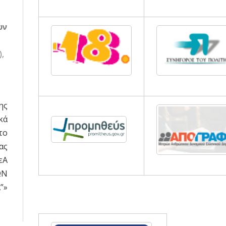
ών
,
ης
κά
το
ας
εΑ
ΩΝ
”»