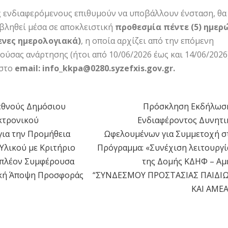
ς ενδιαφερόμενους επιθυμούν να υποβάλλουν ένσταση, θα
βληθεί μέσα σε αποκλειστική
προθεσμία πέντε (5) ημερ
ενες ημερολογιακά)
, η οποία αρχίζει από την επόμενη
ούσας ανάρτησης (ήτοι από 10/06/2026 έως και 14/06/2026)
 στο
email:
info_
kkpa@0280.
syzefxis.
gov.
gr.
εθνούς Δημόσιου
Πρόσκληση Εκδήλωσ
η
κτρονικού
Ενδιαφέροντος Δυνητι
για την Προμήθεια
Ωφελουμένων για Συμμετοχή σ
Υλικού με Κριτήριο
Πρόγραμμα: «Συνέχιση λειτουργί
 πλέον Συμφέρουσα
της Δομής ΚΔΗΦ – Αμ
κή Άποψη Προσφοράς
“ΣΥΝΔΕΣΜΟY ΠΡΟΣΤΑΣΙΑΣ ΠΑΙΔΙ
ΚΑΙ ΑΜΕΑ