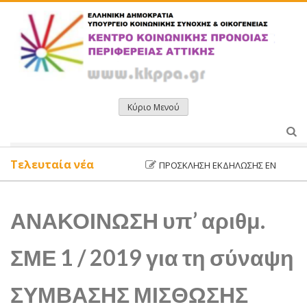
Μετάβαση
σε
περιεχόμενο
Κύριο Μενού
Τελευταία νέα
ΠΡΌΣΚΛΗΣΗ ΕΚΔΉΛΩΣΗΣ ΕΝΔΙΑΦΈΡΟΝΤΟ
ΑΝΑΚΟΙΝΩΣΗ υπ’ αριθμ.
ΣΜΕ 1 / 2019 για τη σύναψη
ΣΥΜΒΑΣΗΣ ΜΙΣΘΩΣΗΣ