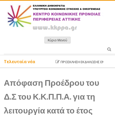
Μετάβαση
σε
περιεχόμενο
Κύριο Μενού
Τελευταία νέα
ΠΡΌΣΚΛΗΣΗ ΕΚΔΉΛΩΣΗΣ ΕΝΔΙΑΦΈΡΟΝΤΟ
Απόφαση Προέδρου του
Δ.Σ του Κ.Κ.Π.Π.Α. για τη
λειτουργία κατά το έτος