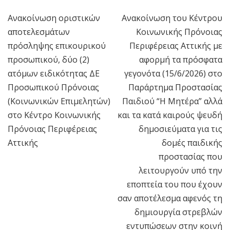
Ανακοίνωση οριστικών
Ανακοίνωση του Κέντρου
Πλοήγηση
αποτελεσμάτων
Κοινωνικής Πρόνοιας
άρθρων
πρόσληψης επικουρικού
Περιφέρειας Αττικής με
προσωπικού, δύο (2)
αφορμή τα πρόσφατα
ατόμων ειδικότητας ΔΕ
γεγονότα (15/6/2026) στο
Προσωπικού Πρόνοιας
Παράρτημα Προστασίας
(Κοινωνικών Επιμελητών)
Παιδιού “Η Μητέρα” αλλά
στο Κέντρο Κοινωνικής
και τα κατά καιρούς ψευδή
Πρόνοιας Περιφέρειας
δημοσιεύματα για τις
Αττικής
δομές παιδικής
προστασίας που
λειτουργούν υπό την
εποπτεία του που έχουν
σαν αποτέλεσμα αφενός τη
δημιουργία στρεβλών
εντυπώσεων στην κοινή