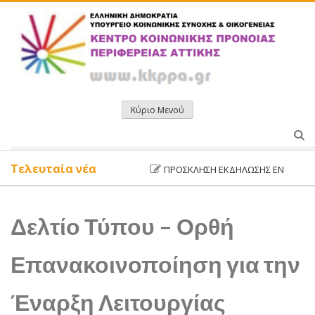
Μετάβαση
σε
περιεχόμενο
Κύριο Μενού
Τελευταία νέα
ΠΡΌΣΚΛΗΣΗ ΕΚΔΉΛΩΣΗΣ ΕΝΔΙΑΦΈΡΟΝΤΟ
Δελτίο Τύπου – Ορθή
Επανακοινοποίηση για την
Έναρξη Λειτουργίας