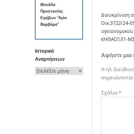
Μονάδα
Προστασίας
Διευκρίνιση σ
Πλοήγησ
Εφήβων “Αγία
Οικ.3722/24-0
Βαρβάρα”
άρθρων
υγειονομικού 
6ΗΘΑΟΞΧ1-ΜΣ
Ιστορικό
Αφήστε μια
Αναρτήσεων
Η ηλ. διεύθυν
Ιστορικό
σημειώνονται
Αναρτήσεων
Σχόλιο
*