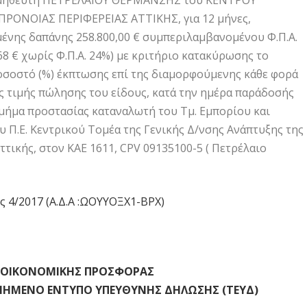
ομηθευτή ΠΕΤΡΕΛΑΙΟΥ ΘΕΡΜΑΝΣΗΣ του ΚΕΝΤΡΟΥ
ΡΟΝΟΙΑΣ ΠΕΡΙΦΕΡΕΙΑΣ ΑΤΤΙΚΗΣ, για 12 μήνες,
ένης δαπάνης 258.800,00 € συμπεριλαμβανομένου Φ.Π.Α.
,68 € χωρίς Φ.Π.Α. 24%) με κριτήριο κατακύρωσης το
οσοστό (%) έκπτωσης επί της διαμορφούμενης κάθε φορά
ς τιμής πώλησης του είδους, κατά την ημέρα παράδοσής
τμήμα προστασίας καταναλωτή του Τμ. Εμπορίου και
 Π.Ε. Κεντρικού Τομέα της Γενικής Δ/νσης Ανάπτυξης της
ττικής, στον ΚΑΕ 1611, CPV 09135100-5 ( Πετρέλαιο
ς 4/2017 (Α.Δ.Α :ΩΟΥΥΟΞΧ1-ΒΡΧ)
 ΟΙΚΟΝΟΜΙΚΗΣ ΠΡΟΣΦΟΡΑΣ
ΙΗΜΕΝΟ ΕΝΤΥΠΟ ΥΠΕΥΘΥΝΗΣ ΔΗΛΩΣΗΣ (ΤΕΥΔ)