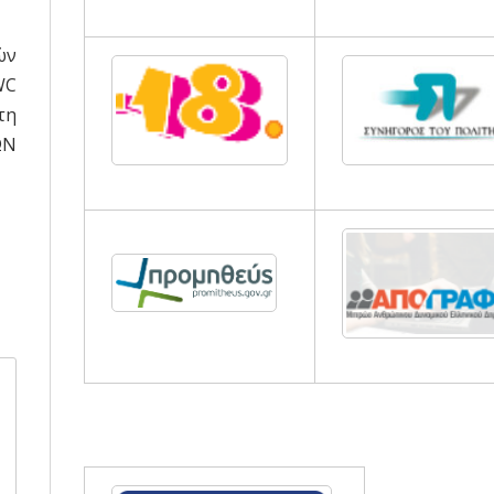
ών
WC
τη
ΩΝ