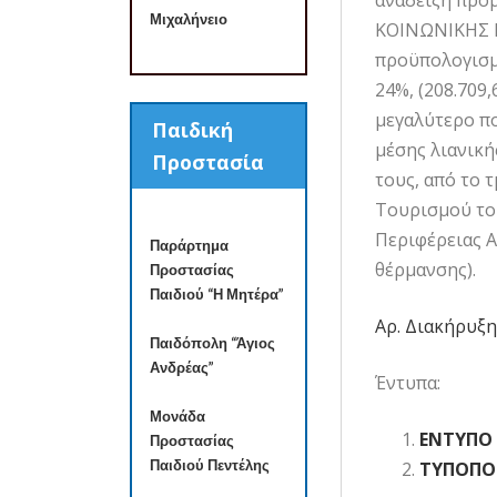
ανάδειξη πρ
Μιχαλήνειο
ΚΟΙΝΩΝΙΚΗΣ Π
προϋπολογισμ
24%, (208.709
μεγαλύτερο π
Παιδική
μέσης λιανική
Προστασία
τους, από το 
Τουρισμού του
Περιφέρειας Α
Παράρτημα
θέρμανσης).
Προστασίας
Παιδιού “Η Μητέρα”
Αρ. Διακήρυξη
Παιδόπολη “Άγιος
Ανδρέας”
Έντυπα:
Μονάδα
ΕΝΤΥΠΟ
Προστασίας
Παιδιού Πεντέλης
ΤΥΠΟΠΟ