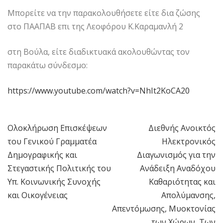
Μπορείτε να την παρακολουθήσετε είτε δια ζώσης
στο ΠΑΑΠΑΒ επι της Λεοφόρου Κ.Καραμανλή 2
στη Βούλα, είτε διαδικτυακά ακολουθώντας τον
παρακάτω σύνδεσμο:
https://www.youtube.com/watch?v=NhIt2KoCA20
Ολοκλήρωση Επισκέψεων
Διεθνής Ανοικτός
Πλοήγηση
του Γενικού Γραμματέα
Ηλεκτρονικός
άρθρων
Δημογραφικής και
Διαγωνισμός για την
Στεγαστικής Πολιτικής του
Ανάδειξη Αναδόχου
Υπ. Κοινωνικής Συνοχής
Καθαριότητας και
και Οικογένειας
Απολύμανσης,
Απεντόμωσης, Μυοκτονίας
των Χώρων, Των