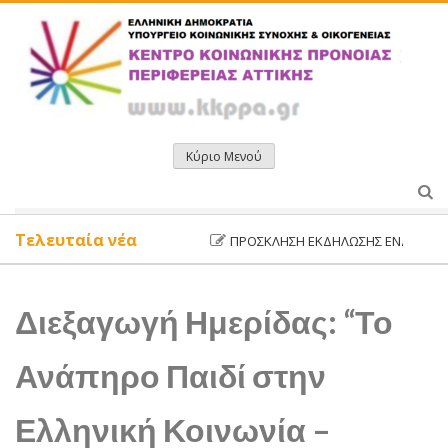
Μετάβαση
σε
περιεχόμενο
Κύριο Μενού
Τελευταία νέα
ΠΡΌΣΚΛΗΣΗ ΕΚΔΉΛΩΣΗΣ ΕΝΔΙΑΦΈΡΟΝΤΟ
Διεξαγωγή Ημερίδας: “Το
Ανάπηρο Παιδί στην
Ελληνική Κοινωνία –