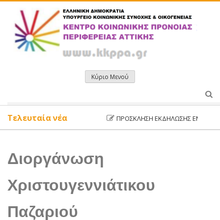
Μετάβαση
σε
περιεχόμενο
Κύριο Μενού
Τελευταία νέα
ΠΡΌΣΚΛΗΣΗ ΕΚΔΉΛΩΣΗΣ ΕΝΔΙΑΦΈΡΟΝΤ
Διοργάνωση
Χριστουγεννιάτικου
Παζαριού