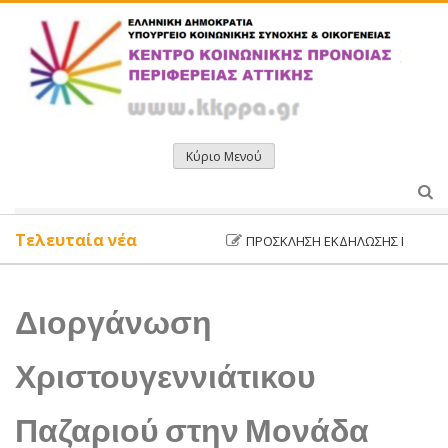
Μετάβαση
σε
περιεχόμενο
Κύριο Μενού
Τελευταία νέα
ΠΡΌΣΚΛΗΣΗ ΕΚΔΉΛΩΣΗΣ ΕΝΔΙΑΦΈΡΟΝ
Διοργάνωση
Χριστουγεννιάτικου
Παζαριού στην Μονάδα