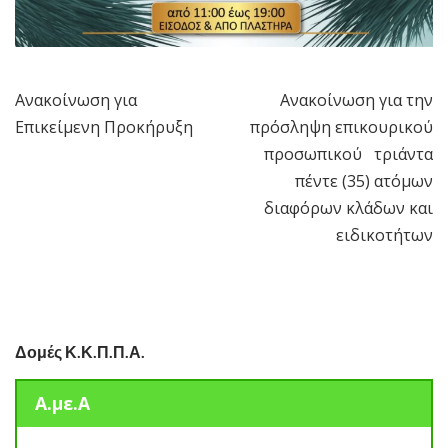
Ανακοίνωση για
Ανακοίνωση για την
Πλοήγηση
Επικείμενη Προκήρυξη
πρόσληψη επικουρικού
άρθρων
προσωπικού τριάντα
πέντε (35) ατόμων
διαφόρων κλάδων και
ειδικοτήτων
Δομές Κ.Κ.Π.Π.Α.
Α.με.Α