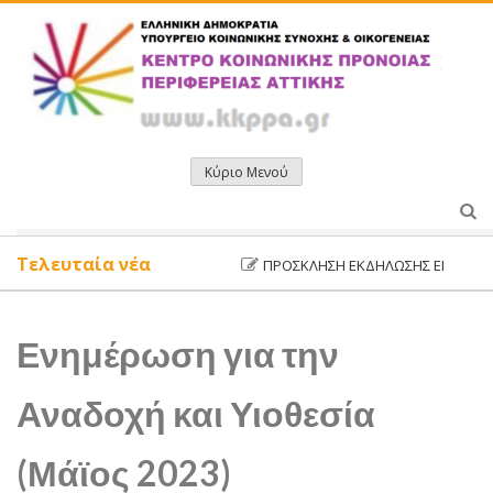
Μετάβαση
σε
περιεχόμενο
Κύριο Μενού
Τελευταία νέα
ΠΡΌΣΚΛΗΣΗ ΕΚΔΉΛΩΣΗΣ ΕΝΔΙΑΦΈΡΟΝ
Ενημέρωση για την
Αναδοχή και Υιοθεσία
(Μάϊος 2023)