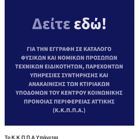
Το Κ.Κ.Π.Π.Α Υπάγεται