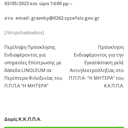
03/05/2023 και ώρα 14:00 μμ –
στο
email:
gramky@0262.syzefxis.gov.gr
[/dropshadowbox]
Περίληψη Πρόσκλησης
Πρόσκληση
Πλοήγηση
Ενδιαφέροντος για
Ενδιαφέροντος για την
άρθρων
υπηρεσίες Επίστρωσης με
Εγκατάσταση ρελέ
δάπεδα LINOLEUM σε
Αντιηλεκτροπληξίας στο
Περίπτερα Φιλοξενίας του
Π.Π.Π.Α- “Η ΜΗΤΕΡΑ” του
Π.Π.Π.Α “Η ΜΗΤΕΡΑ”
Κ.Κ.Π.Π.Α.
Δομές Κ.Κ.Π.Π.Α.