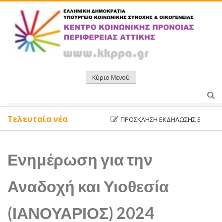
Μετάβαση
σε
περιεχόμενο
Κύριο Μενού
Τελευταία νέα
ΠΡΌΣΚΛΗΣΗ ΕΚΔΉΛΩΣΗΣ ΕΝΔΙΑΦΈΡΟΝ
Ενημέρωση για την
Αναδοχή και Υιοθεσία
(ΙΑΝΟΥΑΡΙΟΣ) 2024