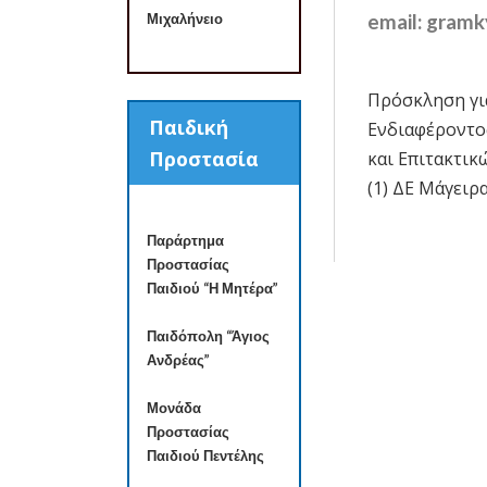
Μιχαλήνειο
email: gramk
Πρόσκληση γι
Πλοήγησ
Παιδική
Ενδιαφέροντο
άρθρων
Προστασία
και Επιτακτικ
(1) ΔΕ Μάγειρ
Παράρτημα
Προστασίας
Παιδιού “Η Μητέρα”
Παιδόπολη “Άγιος
Ανδρέας”
Μονάδα
Προστασίας
Παιδιού Πεντέλης