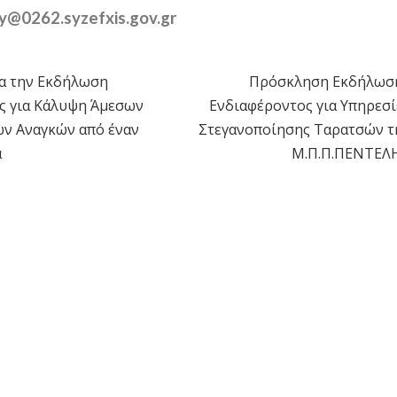
y@0262.syzefxis.gov.gr
α την Εκδήλωση
Πρόσκληση Εκδήλωσ
η
ς για Κάλυψη Άμεσων
Ενδιαφέροντος για Υπηρεσί
ών Αναγκών από έναν
Στεγανοποίησης Ταρατσών τ
α
Μ.Π.Π.ΠΕΝΤΕΛ