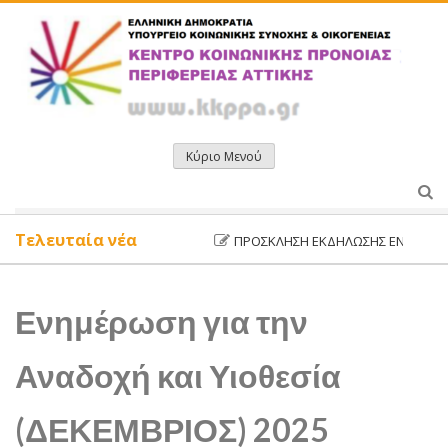
Μετάβαση
σε
περιεχόμενο
Κύριο Μενού
Τελευταία νέα
ΠΡΌΣΚΛΗΣΗ ΕΚΔΉΛΩΣΗΣ ΕΝΔΙΑΦΈΡΟΝΤ
Ενημέρωση για την
Αναδοχή και Υιοθεσία
(ΔΕΚΕΜΒΡΙΟΣ) 2025