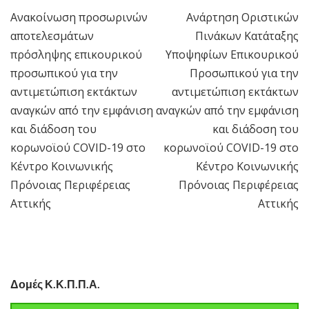
Ανακοίνωση προσωρινών
Ανάρτηση Οριστικών
Πλοήγηση
αποτελεσμάτων
Πινάκων Κατάταξης
άρθρων
πρόσληψης επικουρικού
Υποψηφίων Επικουρικού
προσωπικού για την
Προσωπικού για την
αντιμετώπιση εκτάκτων
αντιμετώπιση εκτάκτων
αναγκών από την εμφάνιση
αναγκών από την εμφάνιση
και διάδοση του
και διάδοση του
κορωνοϊού COVID-19 στο
κορωνοϊού COVID-19 στο
Κέντρο Κοινωνικής
Κέντρο Κοινωνικής
Πρόνοιας Περιφέρειας
Πρόνοιας Περιφέρειας
Αττικής
Αττικής
Δομές Κ.Κ.Π.Π.Α.