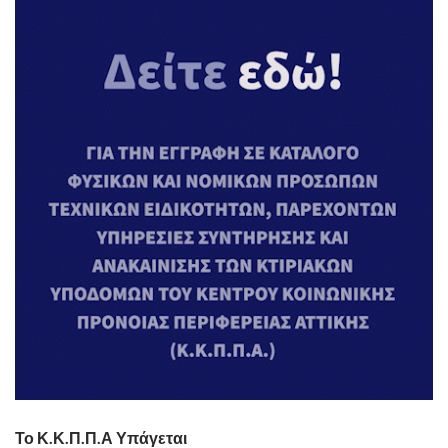
Το Κ.Κ.Π.Π.Α Υπάγεται