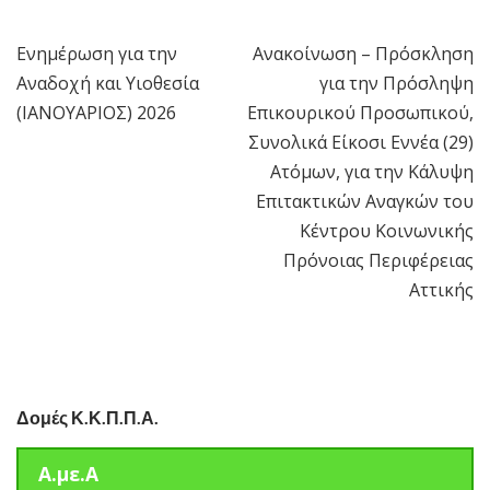
Ενημέρωση για την
Ανακοίνωση – Πρόσκληση
Πλοήγηση
Αναδοχή και Υιοθεσία
για την Πρόσληψη
άρθρων
(ΙΑΝΟΥΑΡΙΟΣ) 2026
Επικουρικού Προσωπικού,
Συνολικά Είκοσι Εννέα (29)
Ατόμων, για την Κάλυψη
Επιτακτικών Αναγκών του
Κέντρου Κοινωνικής
Πρόνοιας Περιφέρειας
Αττικής
Δομές Κ.Κ.Π.Π.Α.
Α.με.Α