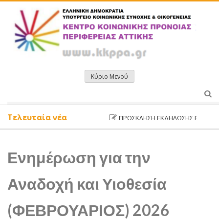
Μετάβαση
σε
περιεχόμενο
Κύριο Μενού
Τελευταία νέα
ΠΡΌΣΚΛΗΣΗ ΕΚΔΉΛΩΣΗΣ ΕΝΔΙΑΦΈΡΟΝ
Ενημέρωση για την
Αναδοχή και Υιοθεσία
(ΦΕΒΡΟΥΑΡΙΟΣ) 2026