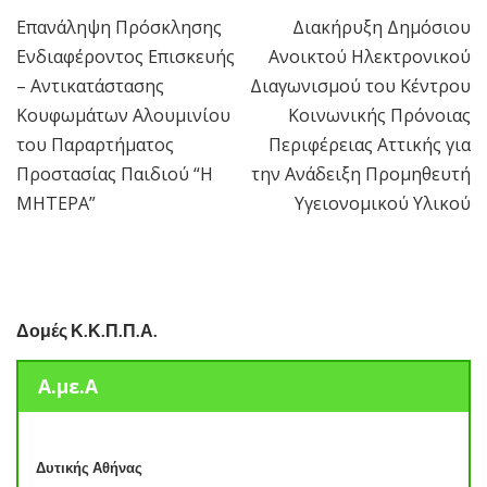
Επανάληψη Πρόσκλησης
Διακήρυξη Δημόσιου
Πλοήγηση
Ενδιαφέροντος Επισκευής
Ανοικτού Ηλεκτρονικού
άρθρων
– Αντικατάστασης
Διαγωνισμού του Κέντρου
Κουφωμάτων Αλουμινίου
Κοινωνικής Πρόνοιας
του Παραρτήματος
Περιφέρειας Αττικής για
Προστασίας Παιδιού “Η
την Ανάδειξη Προμηθευτή
ΜΗΤΕΡΑ”
Υγειονομικού Υλικού
Δομές Κ.Κ.Π.Π.Α.
Α.με.Α
Δυτικής Αθήνας