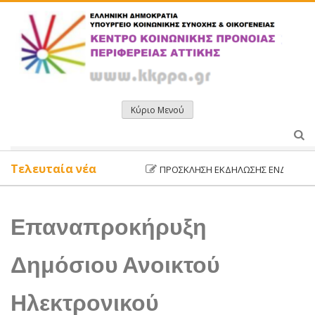
Μετάβαση
σε
περιεχόμενο
Κύριο Μενού
Τελευταία νέα
ΠΡΌΣΚΛΗΣΗ ΕΚΔΉΛΩΣΗΣ ΕΝΔΙΑΦΈΡΟΝΤΟ
Επαναπροκήρυξη
Δημόσιου Ανοικτού
Ηλεκτρονικού