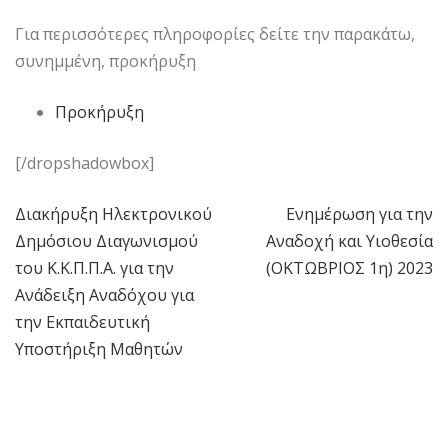
Για περισσότερες πληροφορίες δείτε την παρακάτω,
συνημμένη, προκήρυξη
Προκήρυξη
[/dropshadowbox]
Διακήρυξη Ηλεκτρονικού
Ενημέρωση για την
Πλοήγηση
Δημόσιου Διαγωνισμού
Αναδοχή και Υιοθεσία
άρθρων
του Κ.Κ.Π.Π.Α. για την
(ΟΚΤΩΒΡΙΟΣ 1η) 2023
Ανάδειξη Αναδόχου για
την Εκπαιδευτική
Υποστήριξη Μαθητών