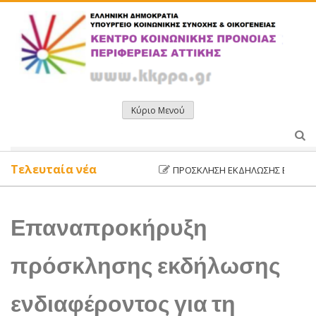
Μετάβαση
σε
περιεχόμενο
Κύριο Μενού
Τελευταία νέα
ΠΡΌΣΚΛΗΣΗ ΕΚΔΉΛΩΣΗΣ ΕΝΔΙΑΦΈΡΟΝ
Επαναπροκήρυξη
πρόσκλησης εκδήλωσης
ενδιαφέροντος για τη