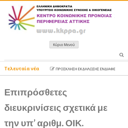
Μετάβαση
σε
περιεχόμενο
Κύριο Μενού
Τελευταία νέα
ΠΡΌΣΚΛΗΣΗ ΕΚΔΉΛΩΣΗΣ ΕΝΔΙΑΦΈΡΟΝΤΟΣ ΔΥ
Επιπρόσθετες
διευκρινίσεις σχετικά με
την υπ’ αριθμ. ΟΙΚ.