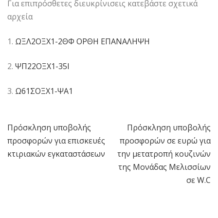
Για επιπρόσθετες διευκρίνισεις κατεβάστε σχετικά
αρχεία
1.
ΩΞΛ2ΟΞΧ1-2ΘΦ ΟΡΘΗ ΕΠΑΝΑΛΗΨΗ
2.
ΨΠ22ΟΞΧ1-35Ι
3.
Ω61ΣΟΞΧ1-ΨΑ1
Πρόσκληση υποβολής
Πρόσκληση υποβολής
Πλοήγηση
προσφορών για επισκευές
προσφορών σε ευρώ για
άρθρων
κτιριακών εγκαταστάσεων
την μετατροπή κουζινών
της Μονάδας Μελισσίων
σε W.C