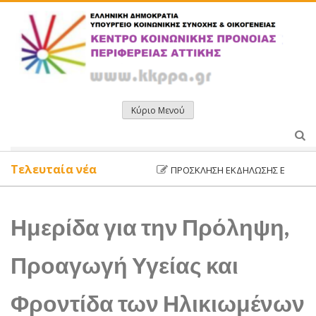
Μετάβαση
σε
περιεχόμενο
Κύριο Μενού
Τελευταία νέα
ΠΡΌΣΚΛΗΣΗ ΕΚΔΉΛΩΣΗΣ ΕΝΔΙΑΦΈΡΟΝ
Ημερίδα για την Πρόληψη,
Προαγωγή Υγείας και
Φροντίδα των Ηλικιωμένων