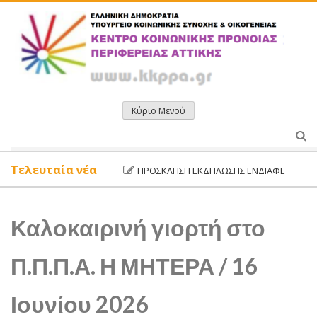
Μετάβαση
σε
περιεχόμενο
Κύριο Μενού
Τελευταία νέα
ΠΡΌΣΚΛΗΣΗ ΕΚΔΉΛΩΣΗΣ ΕΝΔΙΑΦΈΡΟΝΤΟΣ ΔΥΝΗΤΙΚΆ ΩΦΕΛΟΥ
Καλοκαιρινή γιορτή στο
Π.Π.Π.Α. Η ΜΗΤΕΡΑ / 16
Ιουνίου 2026