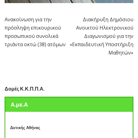
Ανακοίνωση για την
Διακήρυξη Δημόσιου
Πλοήγηση
πρόσληψη επικουρικού
Ανοικτού Ηλεκτρονικού
άρθρων
προσωπικού συνολικά
Διαγωνισμού για την
τριάντα οκτώ (38) ατόμων
«Εκπαιδευτική Υποστήριξη
Μαθητών»
Δομές Κ.Κ.Π.Π.Α.
Α.με.Α
Δυτικής Αθήνας