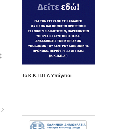
ε
Το Κ.Κ.Π.Π.Α Υπάγεται
12