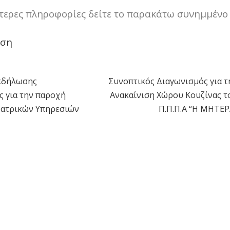
τερες πληροφορίες δείτε το παρακάτω συνημμένο 
αση
κδήλωσης
Συνοπτικός Διαγωνισμός για τ
η
ς για την παροχή
Ανακαίνιση Χώρου Κουζίνας τ
Ιατρικών Υπηρεσιών
Π.Π.Π.Α “Η ΜΗΤΕΡ