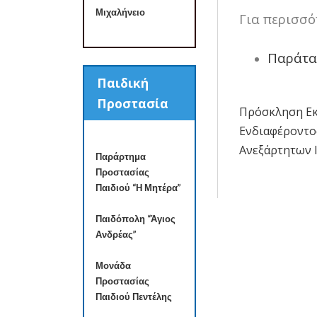
Μιχαλήνειο
Για περισσό
Παράτ
Παιδική
Προστασία
Πρόσκληση Ε
Πλοήγησ
Ενδιαφέροντο
άρθρων
Ανεξάρτητων 
Παράρτημα
Προστασίας
Παιδιού “Η Μητέρα”
Παιδόπολη “Άγιος
Ανδρέας”
Μονάδα
Προστασίας
Παιδιού Πεντέλης