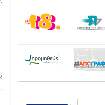
ον
κό
ην