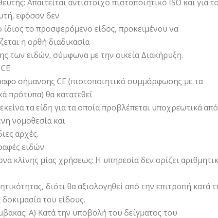
ευτής: Απαιτείται αντίστοιχο πιστοποιητικό ISO και για τ
τή, εφόσον δεν
ο ίδιος το προσφερόμενο είδος, προκειμένου να
ζεται η ορθή διαδικασία
ης των ειδών, σύμφωνα με την οικεία Διακήρυξη.
 CE
ραφο σήμανσης CE (πιστοποιητικό συμμόρφωσης με τα
ά πρότυπα) θα κατατεθεί
 εκείνα τα είδη για τα οποία προβλέπεται υποχρεωτικά από
ενη νομοθεσία και
διες αρχές.
ραφές ειδών
να κλίνης μίας χρήσεως: Η υπηρεσία δεν ορίζει αριθμητι
τικότητας, διότι θα αξιολογηθεί από την επιτροπή κατά τ
 δοκιμασία του είδους.
βακας: Α) Κατά την υποβολή του δείγματος του