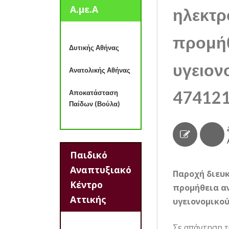
Α.με.Α
ηλεκτρ
προμήθ
Δυτικής Αθήνας
υγειον
Ανατολικής Αθήνας
474121
Αποκατάσταση
Παίδων (Βούλα)
Παιδικό
Αναπτυξιακό
Παροχή διευκ
Κέντρο
προμήθεια α
Αττικής
υγειονομικού
Σε απάντηση τ