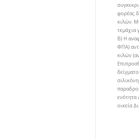
συγκεκρι
φορέας δ
κιλών. Μ
τεμάχια 
Β) Η ανα
ΦΠΑ) αντ
κιλών (α
Επιπροσθ
δείγματο
σιλικόνη
παραδρομ
ενότητα 
οικεία Δ