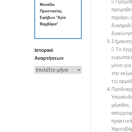
 Προμηθ
Μονάδα
προμηθευ
Προστασίας
παράγει 
Εφήβων “Αγία
Βαρβάρα”
διασφαλί
διακίνησ
Σήμανση
 Το έγγ
Ιστορικό
ευρωπαϊκ
Αναρτήσεων
μόνο για
Ιστορικό
την κείμ
Αναρτήσεων
τις αρμό
Προδιαγ
Υποσένδο
μέγεθος
απορροφη
πρακτική
Χαρτοβάμ