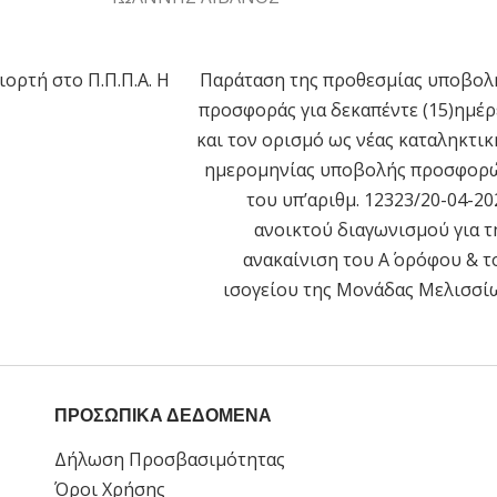
ιορτή στο Π.Π.Π.Α. Η
Παράταση της προθεσμίας υποβολ
η
προσφοράς για δεκαπέντε (15)ημέρ
και τον ορισμό ως νέας καταληκτικ
ημερομηνίας υποβολής προσφορ
του υπ’αριθμ. 12323/20-04-20
ανοικτού διαγωνισμού για τ
ανακαίνιση του Α΄ ορόφου & τ
ισογείου της Μονάδας Μελισσί
ΠΡΟΣΩΠΙΚΑ ΔΕΔΟΜΕΝΑ
Δήλωση Προσβασιμότητας
Όροι Χρήσης