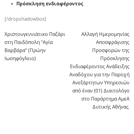
Πρόσκληση ενδιαφέροντος
[/dropshadowbox]
Χριστουγεννιάτικο Παζάρι
Αλλαγή Ημερομηνίας
Πλοήγηση
στη Παιδόπολη “Αγία
Αποσφράγισης
άρθρων
Βαρβάρα” (Πρώην
Προσφορών της
Ιωσηφόγλειο)
Πρόσκλησης
Ενδιαφέροντος Ανάδειξης
Αναδόχου για την Παροχή
Ανεξάρτητων Υπηρεσιών
από έναν (01) Διαιτολόγο
στο Παράρτημα ΑμεΑ
Δυτικής Αθήνας.