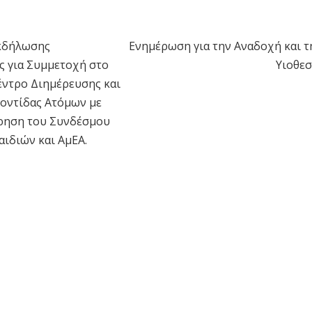
κδήλωσης
Ενημέρωση για την Αναδοχή και τ
η
ς για Συμμετοχή στο
Υιοθεσ
έντρο Διημέρευσης και
οντίδας Ατόμων με
ρηση του Συνδέσμου
ιδιών και ΑμΕΑ.