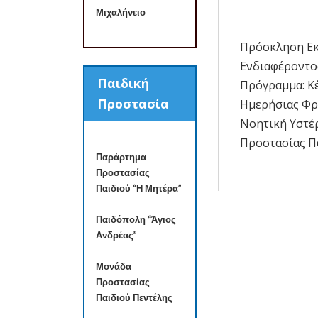
Μιχαλήνειο
Πρόσκληση Ε
Πλοήγησ
Ενδιαφέροντο
άρθρων
Παιδική
Πρόγραμμα: Κ
Προστασία
Ημερήσιας Φρ
Νοητική Υστέ
Προστασίας Πα
Παράρτημα
Προστασίας
Παιδιού “Η Μητέρα”
Παιδόπολη “Άγιος
Ανδρέας”
Μονάδα
Προστασίας
Παιδιού Πεντέλης