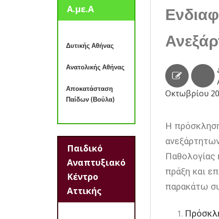
Α.με.Α
Ενδιαφ
Ανεξάρ
Δυτικής Αθήνας
Ανατολικής Αθήνας
Αποκατάσταση
Οκτωβρίου 2
Παίδων (Βούλα)
Η πρόσκληση
ανεξάρτητων
Παιδικό
Παθολογίας ή
Αναπτυξιακό
πράξη και ε
Κέντρο
παρακάτω συ
Αττικής
Πρόσκλ