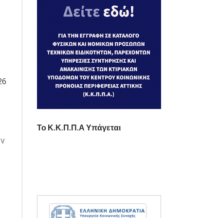
26
Το Κ.Κ.Π.Π.Α Υπάγεται
ων