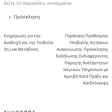
δείτε το παρακάτω συνημμένο :
Πρόσκληση
Ενημέρωση για την
Παράταση Προθεσμίας
Πλοήγηση
Αναδοχή και την Υιοθεσία
Υποβολής Αιτήσεων
άρθρων
3η Live Μετάδοση
Ανακοίνωσης-Πρόσκλησης
Εκδήλωσης Ενδιαφέροντος
Παροχής Ανεξάρτητων
Ιατρικών Υπηρεσιών με
Αμοιβή Κατά Πράξη και
Κατ΄Επίσκεψη