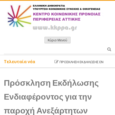
Μετάβαση
σε
περιεχόμενο
Κύριο Μενού
Τελευταία νέα
ΠΡΌΣΚΛΗΣΗ ΕΚΔΉΛΩΣΗΣ ΕΝΔΙΑΦΈΡΟΝΤΟ
Πρόσκληση Εκδήλωσης
Ενδιαφέροντος για την
παροχή Ανεξάρτητων