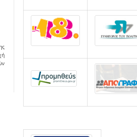
ης
χή
ών