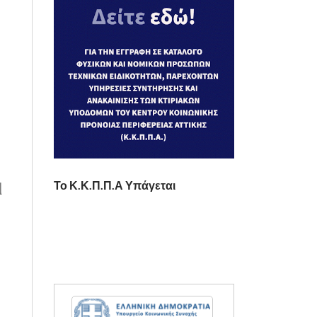
ι
Το Κ.Κ.Π.Π.Α Υπάγεται