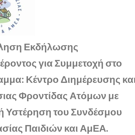
ληση Εκδήλωσης
έροντος για Συμμετοχή στο
μμα: Κέντρο Διημέρευσης κα
ιας Φροντίδας Ατόμων με
ή Υστέρηση του Συνδέσμου
σίας Παιδιών και ΑμΕΑ.