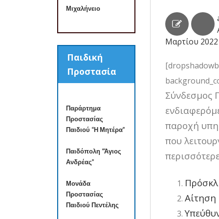
Μιχαλήνειο
Μαρτίου 2022
Παιδική
[dropshadowbox
Προστασία
background_col
Σύνδεσμος 
Παράρτημα
ενδιαφερόμε
Προστασίας
παροχή υπη
Παιδιού “Η Μητέρα”
που λειτουρ
Παιδόπολη “Άγιος
περισσότερε
Ανδρέας”
Πρόσκλ
Μονάδα
Προστασίας
Αίτηση
Παιδιού Πεντέλης
Υπεύθυ