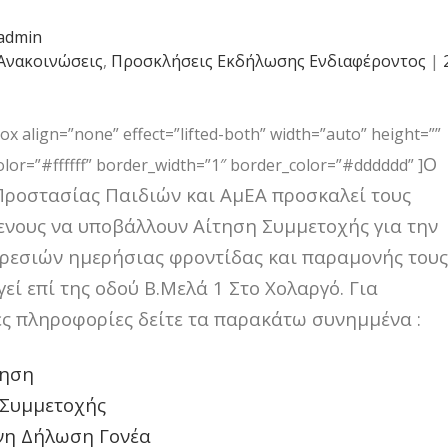
admin
Ανακοινώσεις
,
Προσκλήσεις Εκδήλωσης Ενδιαφέροντος
|
 align=”none” effect=”lifted-both” width=”auto” height=””
Ο
or=”#ffffff” border_width=”1″ border_color=”#dddddd” ]
Προστασίας Παιδιών και ΑμΕΑ προσκαλεί τους
νους να υποβάλλουν Αίτηση Συμμετοχής για την
ρεσιών ημερήσιας φροντίδας και παραμονής τους
γεί επί της οδού Β.Μελά 1 Στο Χολαργό. Για
ς πληροφορίες δείτε τα παρακάτω συνημμένα :
ηση
 Συμμετοχής
νη Δήλωση Γονέα