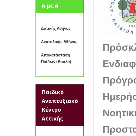
Α.με.Α
Δυτικής Αθήνας
Ανατολικής Αθήνας
Πρόσκ
Αποκατάσταση
Ενδιαφ
Παίδων (Βούλα)
Πρόγρα
Παιδικό
Ημερήσ
Αναπτυξιακό
Κέντρο
Νοητικ
Αττικής
Προστα