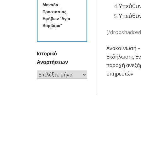
Υπεύθυ
Μονάδα
Προστασίας
Υπεύθυ
Εφήβων “Αγία
Βαρβάρα”
[/dropshadow
Ανακοίνωση 
Πλοήγησ
Ιστορικό
Εκδήλωσης Εν
άρθρων
Αναρτήσεων
παροχή ανεξά
υπηρεσιών
Ιστορικό
Αναρτήσεων