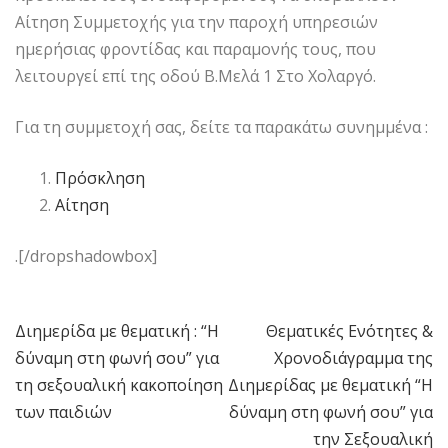
Αίτηση Συμμετοχής για την παροχή υπηρεσιών
ημερήσιας φροντίδας και παραμονής τους, που
λειτουργεί επί της οδού Β.Μελά 1 Στο Χολαργό.
Για τη συμμετοχή σας, δείτε τα παρακάτω συνημμένα :
Πρόσκληση
Αίτηση
.[/dropshadowbox]
Διημερίδα με θεματική : “Η
Θεματικές Ενότητες &
Πλοήγηση
δύναμη στη φωνή σου” για
Χρονοδιάγραμμα της
άρθρων
τη σεξουαλική κακοποίηση
Διημερίδας με θεματική “Η
των παιδιών
δύναμη στη φωνή σου” για
την Σεξουαλική