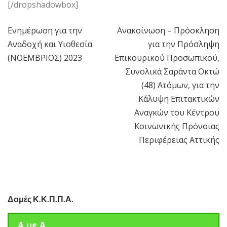
[/dropshadowbox]
Ενημέρωση για την
Ανακοίνωση – Πρόσκληση
Πλοήγηση
Αναδοχή και Υιοθεσία
για την Πρόσληψη
άρθρων
(ΝΟΕΜΒΡΙΟΣ) 2023
Επικουρικού Προσωπικού,
Συνολικά Σαράντα Οκτώ
(48) Ατόμων, για την
Κάλυψη Επιτακτικών
Αναγκών του Κέντρου
Κοινωνικής Πρόνοιας
Περιφέρειας Αττικής
Δομές Κ.Κ.Π.Π.Α.
Α.με.Α