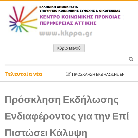
Μετάβαση
σε
περιεχόμενο
Κύριο Μενού
Τελευταία νέα
ΠΡΌΣΚΛΗΣΗ ΕΚΔΉΛΩΣΗΣ ΕΝΔΙΑΦΈΡΟΝΤ
Πρόσκληση Εκδήλωσης
Ενδιαφέροντος για την Επί
Πιστώσει Κάλυψη