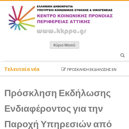
Μετάβαση
σε
περιεχόμενο
Κύριο Μενού
Τελευταία νέα
ΠΡΌΣΚΛΗΣΗ ΕΚΔΉΛΩΣΗΣ ΕΝΔΙΑΦΈΡΟΝΤ
Πρόσκληση Εκδήλωσης
Ενδιαφέροντος για την
Παροχή Υπηρεσιών από