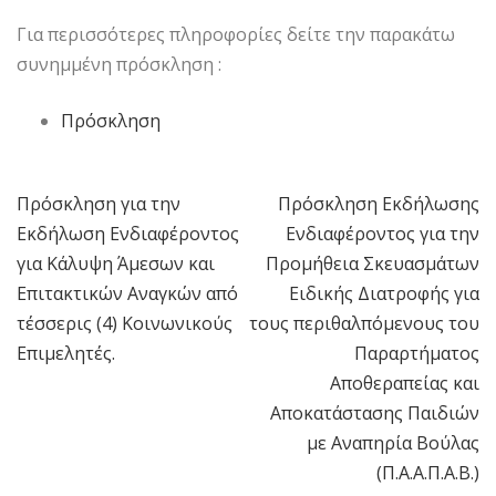
Για περισσότερες πληροφορίες δείτε την παρακάτω
συνημμένη πρόσκληση :
Πρόσκληση
Πρόσκληση για την
Πρόσκληση Εκδήλωσης
Πλοήγηση
Εκδήλωση Ενδιαφέροντος
Ενδιαφέροντος για την
άρθρων
για Κάλυψη Άμεσων και
Προμήθεια Σκευασμάτων
Επιτακτικών Αναγκών από
Ειδικής Διατροφής για
τέσσερις (4) Κοινωνικούς
τους περιθαλπόμενους του
Επιμελητές.
Παραρτήματος
Αποθεραπείας και
Αποκατάστασης Παιδιών
με Αναπηρία Βούλας
(Π.Α.Α.Π.Α.Β.)