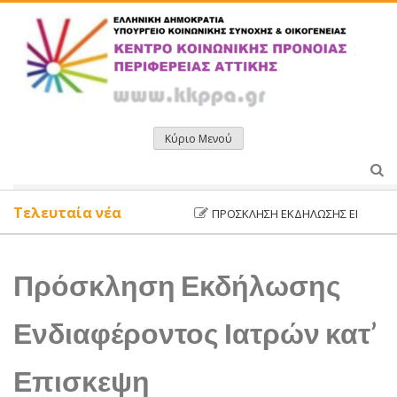
Μετάβαση
σε
περιεχόμενο
Κύριο Μενού
Τελευταία νέα
ΠΡΌΣΚΛΗΣΗ ΕΚΔΉΛΩΣΗΣ ΕΝΔΙΑΦΈΡΟΝ
Πρόσκληση Εκδήλωσης
Ενδιαφέροντος Ιατρών κατ’
Επισκεψη