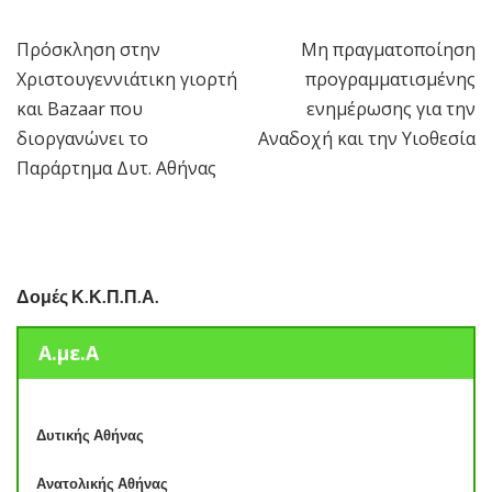
Πρόσκληση στην
Μη πραγματοποίηση
Πλοήγηση
Χριστουγεννιάτικη γιορτή
προγραμματισμένης
άρθρων
και Bazaar που
ενημέρωσης για την
διοργανώνει το
Αναδοχή και την Υιοθεσία
Παράρτημα Δυτ. Αθήνας
Δομές Κ.Κ.Π.Π.Α.
Α.με.Α
Δυτικής Αθήνας
Ανατολικής Αθήνας