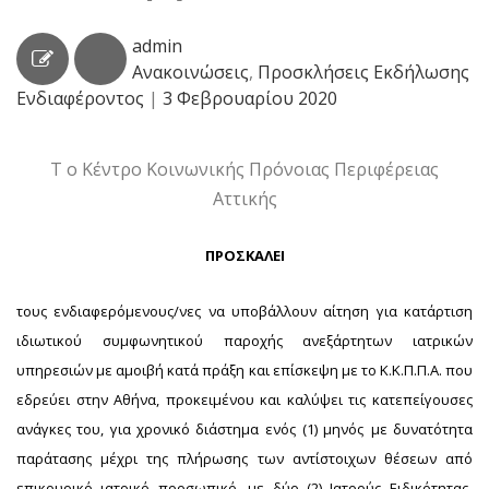
admin
Ανακοινώσεις
,
Προσκλήσεις Εκδήλωσης
Ενδιαφέροντος
|
3 Φεβρουαρίου 2020
Τ ο Κέντρο Κοινωνικής Πρόνοιας Περιφέρειας
Αττικής
ΠΡΟΣΚΑΛΕΙ
τ
ους ενδιαφερόμενους/νε
ς
να υποβάλλουν αίτηση για κατάρτιση
ιδιωτικού συμφωνητικού παροχής ανεξάρτητων ιατρικών
υπηρεσιών με αμοιβή κατά πράξη και επίσκεψη με το Κ.Κ.Π.Π.Α. που
εδρεύει στην Αθήνα
,
προκειμένου και καλύψει τις κατεπείγουσες
ανάγκες του, για χρονικό διάστημα ενός
(1) μηνός
με δυνατότητα
παράτασης μέχρι της πλήρωσης των αντίστοιχων θέσεων
από
επικουρικ
ό
ιατρικ
ό
προσωπικ
ό,
με
δύο (2) Ιατρούς Ειδικότητας