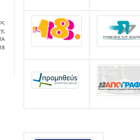
ος
ης
ΠΑ
18