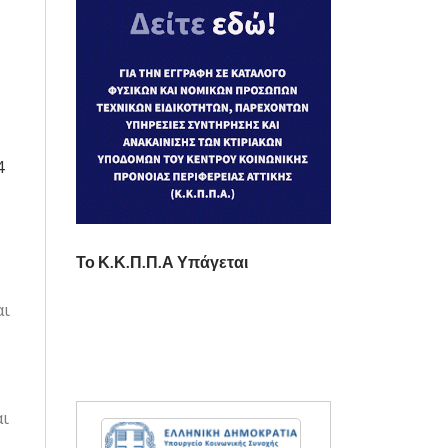
4
Το Κ.Κ.Π.Π.Α Υπάγεται
αι
Σ
ι