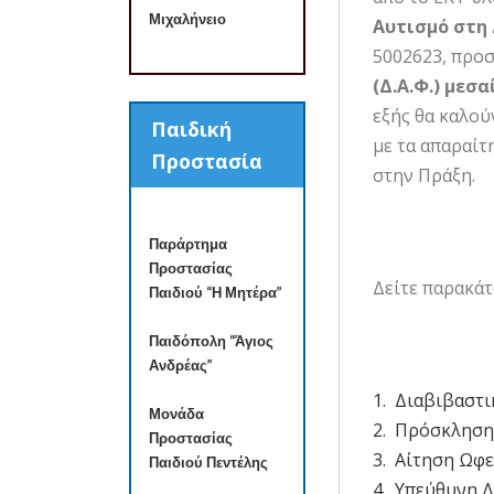
Μιχαλήνειο
Αυτισμό στη 
5002623, προ
(Δ.Α.Φ.) μεσ
εξής θα καλο
Παιδική
με τα απαραίτ
Προστασία
στην Πράξη.
Παράρτημα
Προστασίας
Δείτε παρακάτ
Παιδιού “Η Μητέρα”
Παιδόπολη “Άγιος
Ανδρέας”
1.
Διαβιβαστι
Μονάδα
2.
Πρόσκληση
Προστασίας
3.
Αίτηση Ωφ
Παιδιού Πεντέλης
4. Υπεύθυνη 