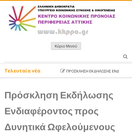
Μετάβαση
σε
περιεχόμενο
Κύριο Μενού
Τελευταία νέα
ΠΡΌΣΚΛΗΣΗ ΕΚΔΉΛΩΣΗΣ ΕΝΔΙΑΦΈΡΟΝΤΟΣ
Πρόσκληση Εκδήλωσης
Ενδιαφέροντος προς
Δυνητικά Ωφελούμενους