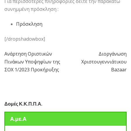
Για περισσότερες πληροφορίες δείτε την παρακάτω
συνημμένη πρόσκληση :
Πρόσκληση
[/dropshadowbox]
Ανάρτηση Οριστικών
Διοργάνωση
Πλοήγηση
Πινάκων Υποψηφίων της
Χριστουγεννιάτικου
άρθρων
ΣΟΧ 1/2023 Προκήρυξης
Bazaar
Δομές Κ.Κ.Π.Π.Α.
Α.με.Α