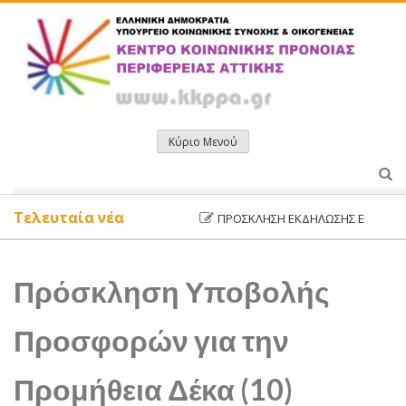
Μετάβαση
σε
περιεχόμενο
Κύριο Μενού
Τελευταία νέα
ΠΡΌΣΚΛΗΣΗ ΕΚΔΉΛΩΣΗΣ ΕΝΔΙΑΦΈΡΟΝ
Πρόσκληση Υποβολής
Προσφορών για την
Προμήθεια Δέκα (10)