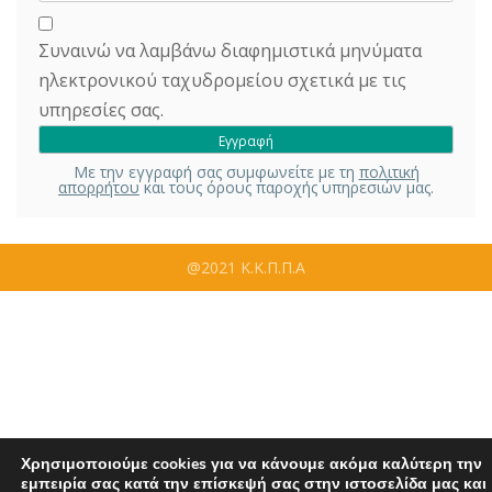
Συναινώ να λαμβάνω διαφημιστικά μηνύματα
ηλεκτρονικού ταχυδρομείου σχετικά με τις
υπηρεσίες σας.
Με την εγγραφή σας συμφωνείτε με τη
πολιτική
απορρήτου
και τους όρους παροχής υπηρεσιών μας.
@2021 Κ.Κ.Π.Π.Α
Χρησιμοποιούμε cookies για να κάνουμε ακόμα καλύτερη την
εμπειρία σας κατά την επίσκεψή σας στην ιστοσελίδα μας και