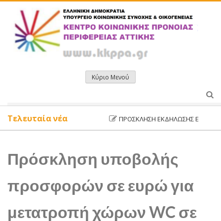
Μετάβαση
σε
περιεχόμενο
Κύριο Μενού
Τελευταία νέα
ΠΡΌΣΚΛΗΣΗ ΕΚΔΉΛΩΣΗΣ ΕΝΔΙΑΦΈΡΟΝ
Πρόσκληση υποβολής
προσφορών σε ευρώ για
μετατροπή χώρων WC σε