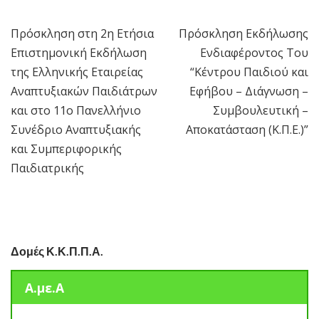
Πρόσκληση στη 2η Ετήσια
Πρόσκληση Εκδήλωσης
Πλοήγηση
Επιστημονική Εκδήλωση
Ενδιαφέροντος Του
άρθρων
της Ελληνικής Εταιρείας
“Κέντρου Παιδιού και
Αναπτυξιακών Παιδιάτρων
Εφήβου – Διάγνωση –
και στο 11ο Πανελλήνιο
Συμβουλευτική –
Συνέδριο Αναπτυξιακής
Αποκατάσταση (Κ.Π.Ε.)”
και Συμπεριφορικής
Παιδιατρικής
Δομές Κ.Κ.Π.Π.Α.
Α.με.Α