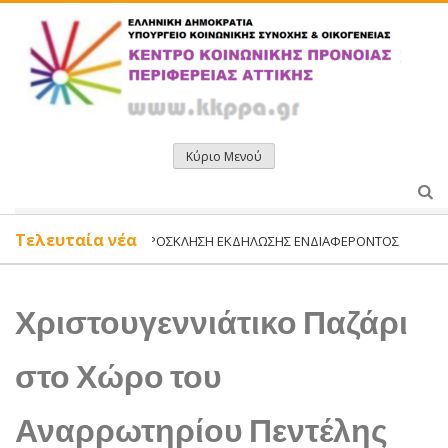
Μετάβαση
σε
περιεχόμενο
Κύριο Μενού
Τελευταία νέα
ΠΡΌΣΚΛΗΣΗ ΕΚΔΉΛΩΣΗΣ ΕΝΔΙΑΦΈΡΟΝΤΟΣ ΔΥΝΗΤΙΚΆ ΩΦ
Χριστουγεννιάτικο Παζάρι
στο Χώρο του
Αναρρωτηρίου Πεντέλης