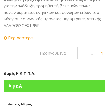
για την ανάδειξη προμηθευτή βρεφικών πανών,
πανών ακράτειας ενηλίκων και συναφών ειδών του
Κέντρου Κοινωνικής Πρόνοιας Περιφέρειας Αττικής.
ΑΔΑ:7Ο5ΣΟΞΧ1-95Ρ
Περισσότερα
Σελιδοποίηση
Προηγούμενα
1
…
3
4
άρθρων
Δομές Κ.Κ.Π.Π.Α.
Α.με.Α
Δυτικής Αθήνας