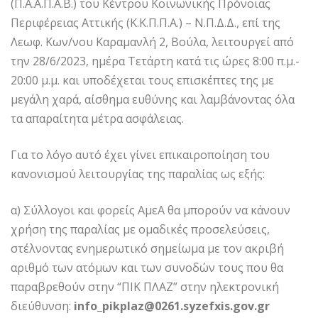
(Π.Α.Α.Π.Α.Β.) του Κέντρου Κοινωνικής Πρόνοιας
Περιφέρειας Αττικής (Κ.Κ.Π.Π.Α.) – Ν.Π.Δ.Δ., επί της
Λεωφ. Κων/νου Καραμανλή 2, Βούλα, λειτουργεί από
την 28/6/2023, ημέρα Τετάρτη κατά τις ώρες 8:00 π.μ.-
20:00 μ.μ. και υποδέχεται τους επισκέπτες της με
μεγάλη χαρά, αίσθημα ευθύνης και λαμβάνοντας όλα
τα απαραίτητα μέτρα ασφάλειας.
Για το λόγο αυτό έχει γίνει επικαιροποίηση του
κανονισμού λειτουργίας της παραλίας ως εξής:
α) Σύλλογοι και φορείς ΑμεΑ θα μπορούν να κάνουν
χρήση της παραλίας με ομαδικές προσελεύσεις,
στέλνοντας ενημερωτικό σημείωμα με τον ακριβή
αριθμό των ατόμων και των συνοδών τους που θα
παραβρεθούν στην “ΠΙΚ ΠΛΑΖ” στην ηλεκτρονική
διεύθυνση:
info_pikplaz@0261.syzefxis.gov.gr