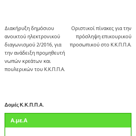
Διακήρυξη δημόσιου
Oριστικοί πίνακες για την
Πλοήγηση
ανοικτού ηλεκτρονικού
πρόσληψη επικουρικού
άρθρων
διαγωνισμού 2/2016, για
προσωπικού στο Κ.Κ.Π.Π.Α.
την ανάδειξη προμηθευτή
νωπών κρεάτων και
πουλερικών του Κ.Κ.Π.Π.Α.
Δομές Κ.Κ.Π.Π.Α.
Α.με.Α