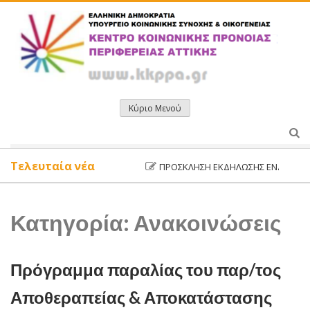
Μετάβαση
σε
περιεχόμενο
Κύριο Μενού
Τελευταία νέα
ΠΡΌΣΚΛΗΣΗ ΕΚΔΉΛΩΣΗΣ ΕΝΔΙΑΦΈΡΟΝΤΟ
Κατηγορία:
Ανακοινώσεις
Πρόγραμμα παραλίας του παρ/τος
Αποθεραπείας & Αποκατάστασης