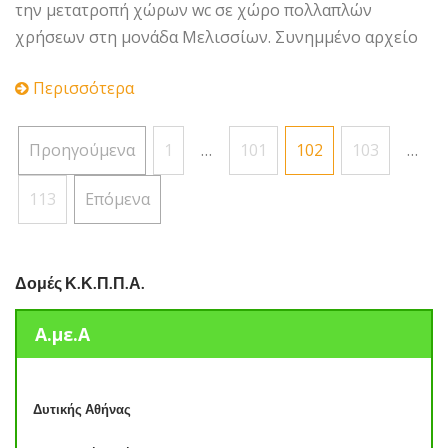
την μετατροπή χώρων wc σε χώρο πολλαπλών
χρήσεων στη μονάδα Μελισσίων. Συνημμένο αρχείο
Περισσότερα
Σελιδοποίηση
Προηγούμενα
1
…
101
102
103
…
άρθρων
113
Επόμενα
Δομές Κ.Κ.Π.Π.Α.
Α.με.Α
Δυτικής Αθήνας