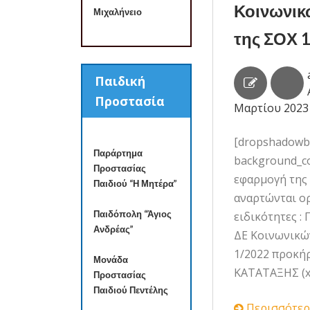
Κοινωνικ
Μιχαλήνειο
της ΣΟΧ 
Παιδική
Προστασία
Μαρτίου 2023
[dropshadowbox
Παράρτημα
background_col
Προστασίας
εφαρμογή της 
Παιδιού “Η Μητέρα”
αναρτώνται ορ
Παιδόπολη “Άγιος
ειδικότητες 
Ανδρέας”
ΔΕ Κοινωνικών
1/2022 προκήρ
Μονάδα
ΚΑΤΑΤΑΞΗΣ (xl
Προστασίας
Παιδιού Πεντέλης
Περισσότερ