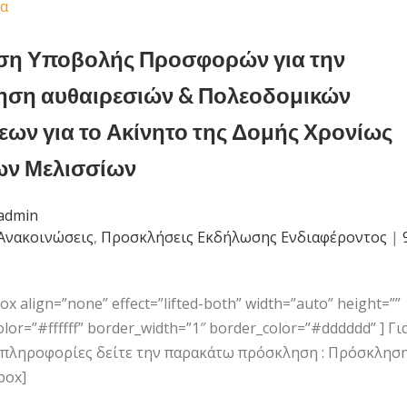
α
η Υποβολής Προσφορών για την
ηση αυθαιρεσιών & Πολεοδομικών
ων για το Ακίνητο της Δομής Χρονίως
ν Μελισσίων
admin
Ανακοινώσεις
,
Προσκλήσεις Εκδήλωσης Ενδιαφέροντος
|
 align=”none” effect=”lifted-both” width=”auto” height=””
or=”#ffffff” border_width=”1″ border_color=”#dddddd” ] Γι
 πληροφορίες δείτε την παρακάτω πρόσκληση : Πρόσκλησ
box]