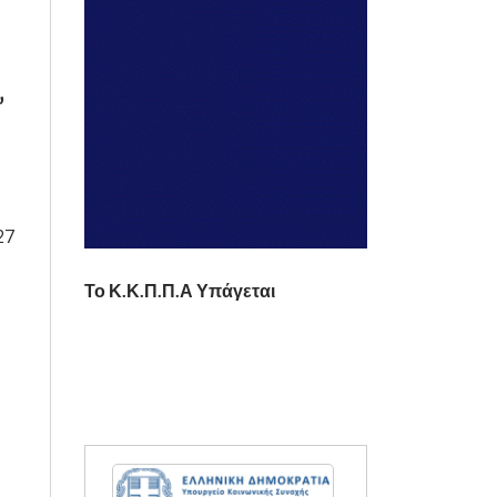
”
27
Το Κ.Κ.Π.Π.Α Υπάγεται