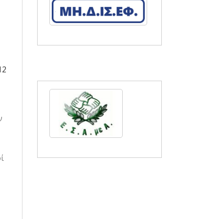
12
ν
ί