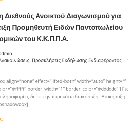
η Διεθνούς Ανοικτού Διαγωνισμού για
ειξη Προμηθευτή Ειδών Παντοπωλείου
ομικών του Κ.Κ.Π.Π.Α.
admin
Ανακοινώσεις
,
Προσκλήσεις Εκδήλωσης Ενδιαφέροντος
|
 align=”none” effect=”lifted-both” width=”auto” height=””
or=”#ffffff” border_width=”1″ border_color=”#dddddd” ] Γι
πληροφορίες δείτε την παρακάτω διακήρυξη : Διακήρυξη
opshadowbox]
α