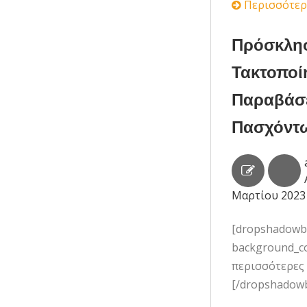
Περισσότερ
Πρόσκλησ
Τακτοποί
Παραβάσε
Πασχόντω
Μαρτίου 2023
[dropshadowbox
background_col
περισσότερες
[/dropshadow