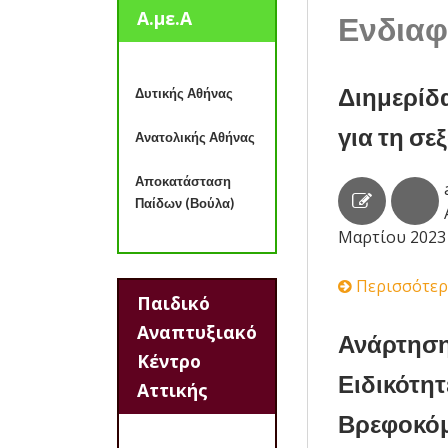
Α.με.Α
Ενδιαφ
Διημερίδα
Δυτικής Αθήνας
για τη σ
Ανατολικής Αθήνας
Αποκατάσταση
Παίδων (Βούλα)
Μαρτίου 2023
Περισσότερ
Παιδικό
Αναπτυξιακό
Ανάρτηση
Κέντρο
Ειδικότη
Αττικής
Βρεφοκό