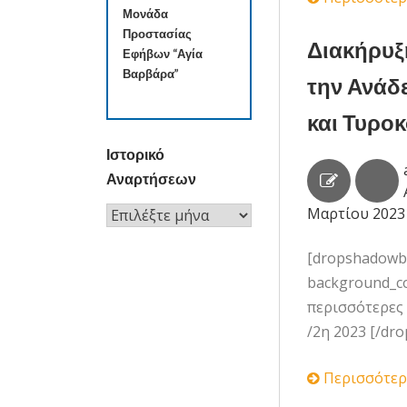
Μονάδα
Προστασίας
Διακήρυξ
Εφήβων “Αγία
Βαρβάρα”
την Ανάδ
και Τυροκ
Ιστορικό
Αναρτήσεων
Μαρτίου 2023
Ιστορικό
Αναρτήσεων
[dropshadowbox
background_col
περισσότερες 
/2η 2023 [/dr
Περισσότερ