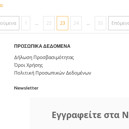
α
δοποίηση
ούμενα
1
…
22
23
24
…
55
Επόμεν
ων
ΠΡΟΣΩΠΙΚΑ ΔΕΔΟΜΕΝΑ
Δήλωση Προσβασιμότητας
Όροι Χρήσης
Πολιτική Προσωπικών Δεδομένων
Newsletter
Εγγραφείτε στα N