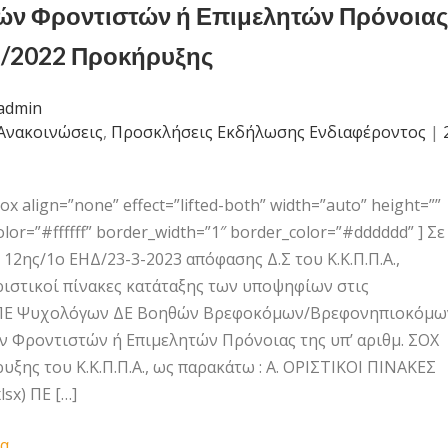
ών Φροντιστών ή Επιμελητών Πρόνοιας
1/2022 Προκήρυξης
admin
Ανακοινώσεις
,
Προσκλήσεις Εκδήλωσης Ενδιαφέροντος
|
 align=”none” effect=”lifted-both” width=”auto” height=””
or=”#ffffff” border_width=”1″ border_color=”#dddddd” ] Σε
12ης/1ο ΕΗΔ/23-3-2023 απόφασης Δ.Σ του Κ.Κ.Π.Π.Α.,
ιστικοί πίνακες κατάταξης των υποψηφίων στις
: ΠΕ Ψυχολόγων ΔΕ Βοηθών Βρεφοκόμων/Βρεφονηπιοκόμω
 Φροντιστών ή Επιμελητών Πρόνοιας της υπ’ αριθμ. ΣΟΧ
υξης του Κ.Κ.Π.Π.Α., ως παρακάτω : Α. ΟΡΙΣΤΙΚΟΙ ΠΙΝΑΚΕΣ
sx) ΠΕ […]
α